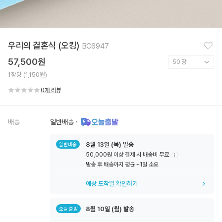
찜
우리의 결혼식 (오킹)
BC6947
하
기
57,500원
1장당 (1,150원)
0개 리뷰
배송
일반배송
·
8월
13일
(목) 발송
일반배송
50,000원 이상 결제 시 배송비 무료
툴
발송 후 배송까지 평균 +1일 소요
팁
아
예상 도착일 확인하기
이
콘
8월
10일
(월) 발송
오늘 출발