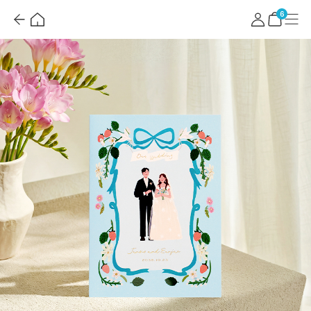
뒤
홈
마
메
혜
로
이
뉴
택
장
6
가
페
더
바
기
이
보
구
지
기
니