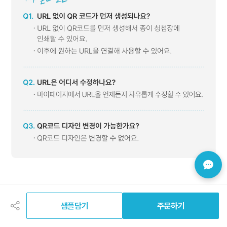
공
유
하
샘플담기
주문하기
기