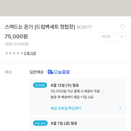
찜
스며드는 온기 (드립백세트 청첩장)
BC6971
하
기
75,000원
1장당 (1,500원)
0개 리뷰
배송
일반배송
·
8월
12일
(수) 발송
일반배송
50,000원 이상 결제 시 배송비 무료
툴
발송 후 배송까지 평균 +1일 소요
팁
아
예상 도착일 확인하기
이
콘
8월
7일
(금) 발송
오늘 출발