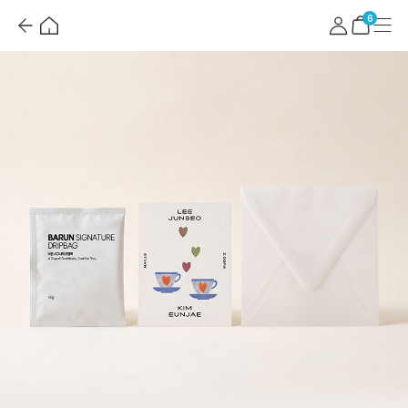
뒤
홈
마
메
혜
로
이
뉴
택
장
6
가
페
더
바
기
이
보
구
지
기
니