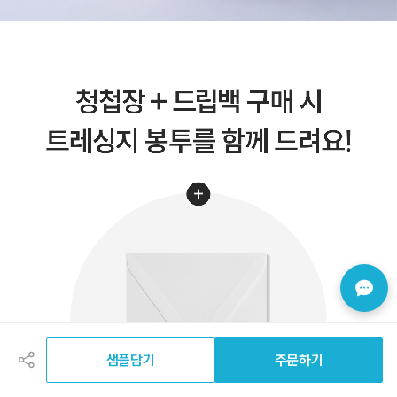
공
유
하
샘플담기
주문하기
기