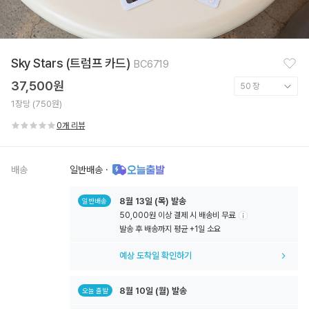
찜
Sky Stars (트럼프 카드)
BC6719
하
기
37,500원
1장당 (750원)
0개 리뷰
배송
일반배송
·
8월
13일
(목) 발송
일반배송
50,000원 이상 결제 시 배송비 무료
툴
발송 후 배송까지 평균 +1일 소요
팁
아
예상 도착일 확인하기
이
콘
8월
10일
(월) 발송
오늘 출발