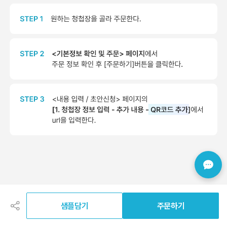
공
유
하
샘플담기
주문하기
기