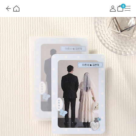
뒤
홈
마
메
혜
로
이
뉴
택
장
6
가
페
더
바
기
이
보
구
지
기
니