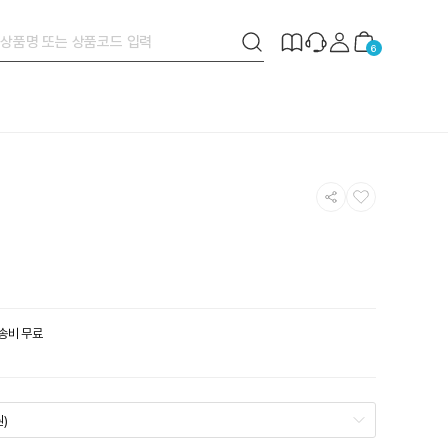
검
제
장
6
색
작
바
버
안
구
튼
내
니
공
찜
유
하
하
기
기
배송비 무료
원)