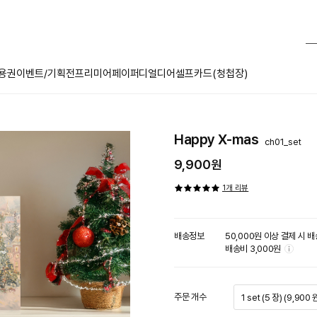
용권
이벤트/기획전
프리미어페이퍼
디얼디어
셀프카드(청첩장)
Happy X-mas
ch01_set
9,900원
1개 리뷰
배송정보
툴
50,000원 이상 결제 시 
팁
배송비 3,000원
아
이
콘
주문 개수
1 set (5 장) (9,900 