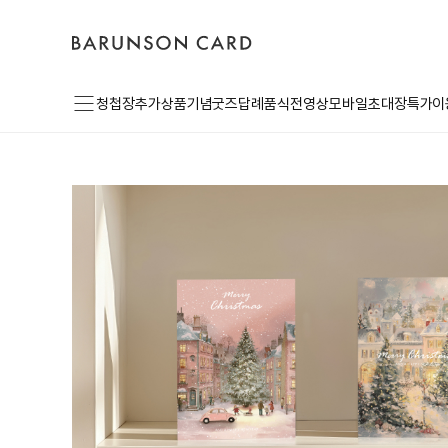
장
바
고
로
바
른
객
그
구
손
센
인
니
카
터
드
로
메
고
청첩장
추가상품
기념굿즈
답례품
식전영상
모바일초대장
특가이
뉴