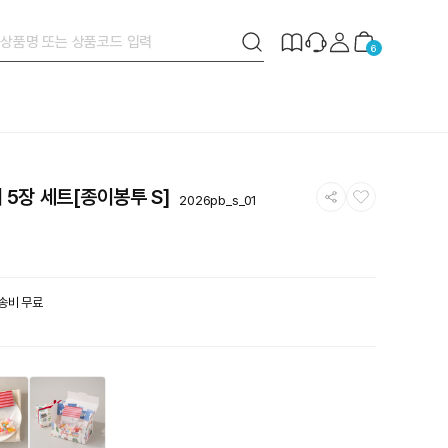
검
제
장
6
색
작
바
버
안
구
튼
내
니
공
찜
 5장 세트[종이봉투 S]
2026pb_s_01
유
하
하
기
기
배송비 무료