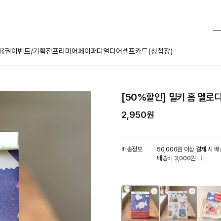
용권
이벤트/기획전
프리미어페이퍼
디얼디어
셀프카드(청첩장)
[50%할인] 밀키 홈 멜로디
2,950원
배송정보
툴
50,000원 이상 결제 시 
팁
배송비 3,000원
아
이
콘