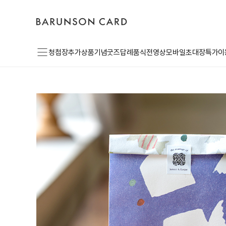
장
바
고
로
바
른
객
그
구
손
센
인
니
카
터
드
로
메
고
청첩장
추가상품
기념굿즈
답례품
식전영상
모바일초대장
특가이
뉴