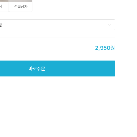
택
선물상자
원)
2,950원
바로주문