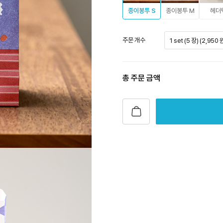
종이봉투 S
종이봉투 M
헤더
주문 개수
1 set (5 장) (2,950 
총 주문 금액