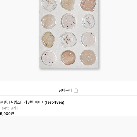
장바구니
블렌딩 실링스티커 앤틱 베이지(1set-18ea)
1set(18개)
5,900원