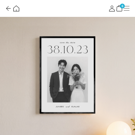
뒤
홈
마
메
로
이
뉴
장
6
가
페
바
기
이
구
지
니