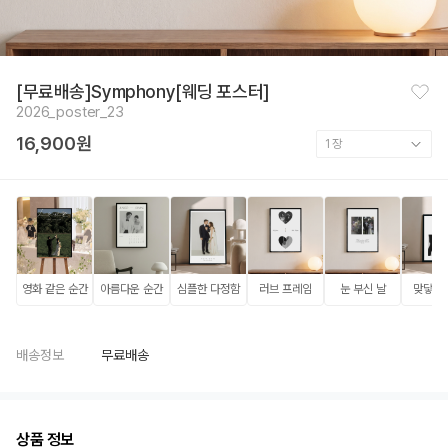
찜
[무료배송]Symphony[웨딩 포스터]
하
2026_poster_23
기
16,900원
영화 같은 순간
아름다운 순간
심플한 다정함
러브 프레임
눈 부신 날
맞닿은
배송정보
무료배송
상품 정보