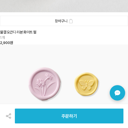
장바구니
물결 오간디 리본 화이트 펄
1개
2,900원
공
유
하
주문하기
기