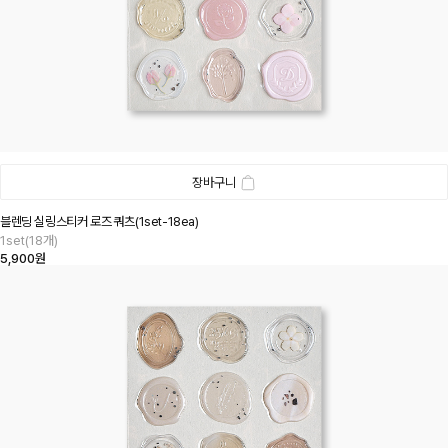
장바구니
블렌딩 실링스티커 로즈 쿼츠(1set-18ea)
1set(18개)
5,900원