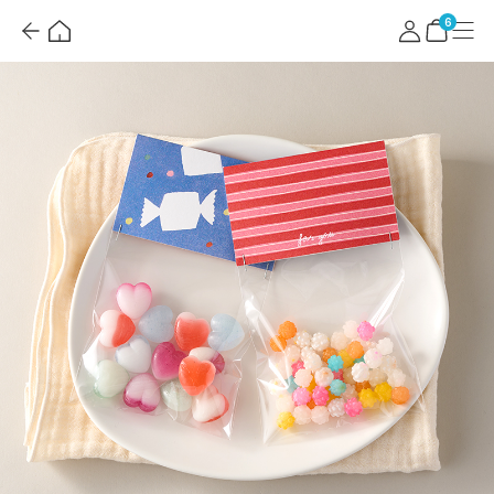
뒤
홈
마
메
로
이
뉴
장
6
가
페
바
기
이
구
지
니