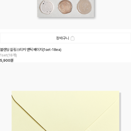
장바구니
블렌딩 실링스티커 앤틱 베이지(1set-18ea)
1set(18개)
5,900원