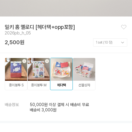
찜
밀키 홈 멜로디 [헤더택+opp포함]
하
2026pb_h_05
기
2,500원
종이봉투 S
종이봉투 M
헤더택
선물상자
배송정보
50,000원 이상 결제 시 배송비 무료
배송비 3,000원