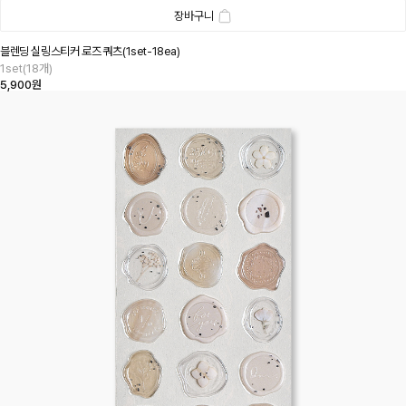
장바구니
블렌딩 실링스티커 로즈 쿼츠(1set-18ea)
1set(18개)
5,900원