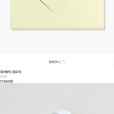
장바구니
컬러봉투 (옐로우)
50장
17,500원