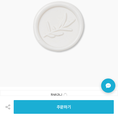
장바구니
공
유
실링스티커 화이트LEAF (1set - 25ea)
하
주문하기
기
1set(25장)
28%
18,000원