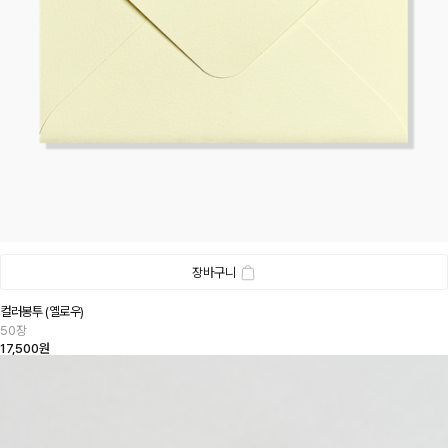
장바구니
컬러봉투 (옐로우)
50장
17,500원