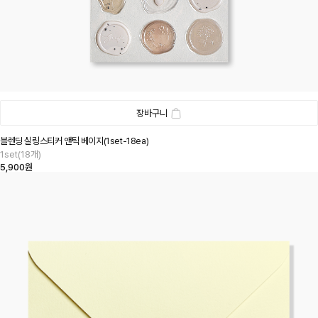
장바구니
블렌딩 실링스티커 앤틱 베이지(1set-18ea)
1set(18개)
5,900원