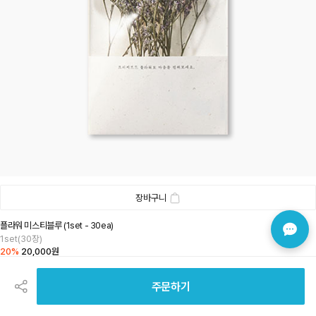
장바구니
플라워 미스티블루 (1set - 30ea)
1set(30장)
20%
20,000원
공
유
하
주문하기
내 결혼식을 빛내 줄 웨딩 용품
기