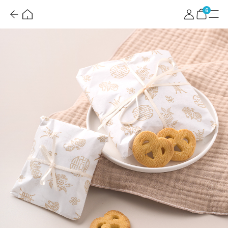
뒤
홈
마
메
로
이
뉴
장
6
가
페
바
기
이
구
지
니