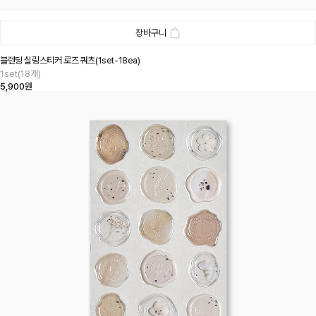
장바구니
블렌딩 실링스티커 로즈 쿼츠(1set-18ea)
1set(18개)
5,900원