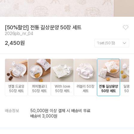
찜
[50%할인] 전통 길상문양 50장 세트
하
2026pb_nr_04
기
2,450원
엔젤 드로잉
퍼피멜로디
With love
러블리 50장
전통 길상문양
달콤한
50장 세트
50장 세트
50장 세트
세트
50장 세트
50장 
배송정보
50,000원 이상 결제 시 배송비 무료
배송비 3,000원