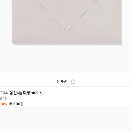
장바구니
프리미엄 컬러봉투(핑크베이지)
50장
14%
15,000원