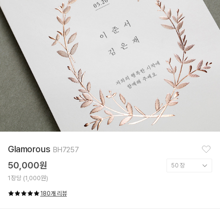
찜
Glamorous
BH7257
하
기
50,000원
1장당 (1,000원)
180개 리뷰