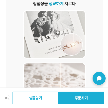
공
유
하
샘플담기
주문하기
기