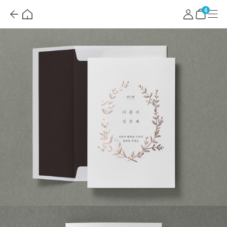
뒤
홈
마
메
혜
로
이
뉴
택
장
6
가
페
더
바
기
이
보
구
지
기
니