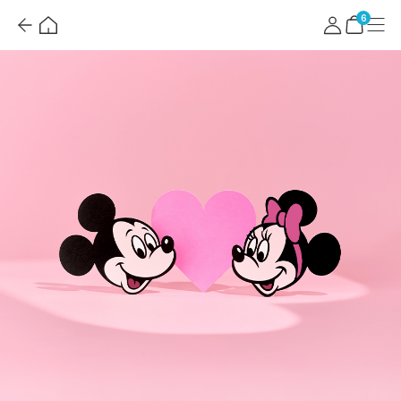
뒤
홈
마
메
혜
로
이
뉴
택
장
6
가
페
더
바
기
이
보
구
지
기
니