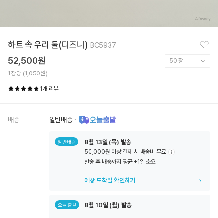
찜
하트 속 우리 둘(디즈니)
BC5937
하
기
52,500원
1장당 (1,050원)
1개 리뷰
배송
일반배송
·
8월
13일
(목) 발송
일반배송
50,000원 이상 결제 시 배송비 무료
툴
발송 후 배송까지 평균 +1일 소요
팁
아
예상 도착일 확인하기
이
콘
8월
10일
(월) 발송
오늘 출발