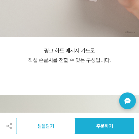
공
유
하
샘플담기
주문하기
기