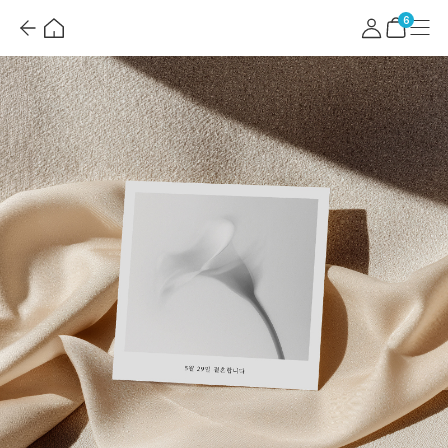
뒤
홈
마
메
혜
로
이
뉴
택
장
6
가
페
더
바
기
이
보
구
지
기
니