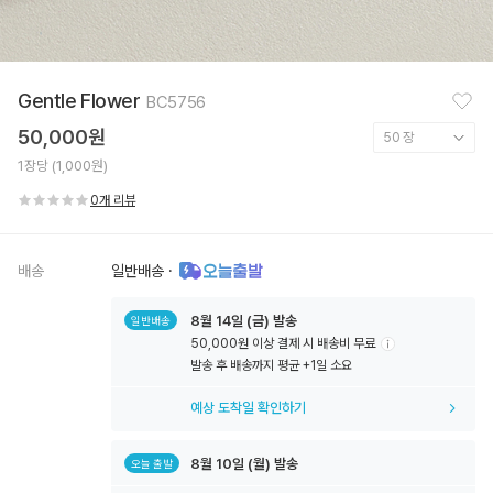
찜
Gentle Flower
BC5756
하
기
50,000원
1장당 (1,000원)
0개 리뷰
배송
일반배송
·
8월
14일
(금) 발송
일반배송
50,000원 이상 결제 시 배송비 무료
툴
발송 후 배송까지 평균 +1일 소요
팁
아
예상 도착일 확인하기
이
콘
8월
10일
(월) 발송
오늘 출발