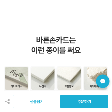
공
유
하
샘플담기
주문하기
기