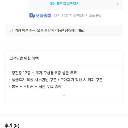
예상 도착일 확인하기
13시 30분 전 초안확정 시 오늘 출발
가장 빠른 주문. 오늘 출발이 가능한 청첩장이예요!
고객님을 위한 혜택
청첩장 12종 + 추가 구성품 6종 샘플 무료
샘플후기 작성 시 5만원 쿠폰 / 구매후기 작성 시 커피 쿠폰
봉투 + 스티커 + 식권 무료 증정
모바일 청첩장, 식전영상 무료 제공
추가상품 할인
초안 무제한 무료제작/수정
혜택 더 보러가기
후기 (5)