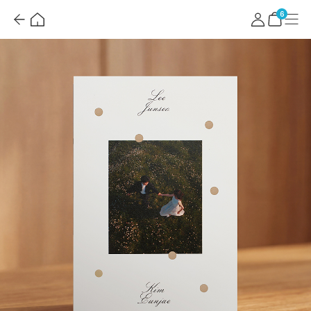
뒤
홈
마
메
혜
로
이
뉴
택
장
6
가
페
더
바
기
이
보
구
지
기
니