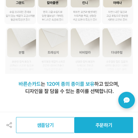
공
유
하
샘플담기
주문하기
기