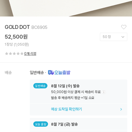
찜
GOLD DOT
BC6905
하
기
52,500원
1장당 (1,050원)
0개 리뷰
배송
일반배송
·
8월
12일
(수) 발송
일반배송
50,000원 이상 결제 시 배송비 무료
툴
발송 후 배송까지 평균 +1일 소요
팁
아
예상 도착일 확인하기
이
콘
8월
7일
(금) 발송
오늘 출발