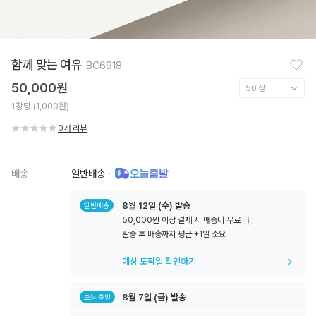
찜
함께 맞는 여유
BC6918
하
기
50,000원
1장당 (1,000원)
0개 리뷰
배송
일반배송
·
8월
12일
(수) 발송
일반배송
50,000원 이상 결제 시 배송비 무료
툴
발송 후 배송까지 평균 +1일 소요
팁
아
예상 도착일 확인하기
이
콘
8월
7일
(금) 발송
오늘 출발