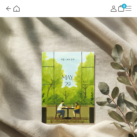
뒤
홈
마
메
혜
로
이
뉴
택
장
6
가
페
더
바
기
이
보
구
지
기
니