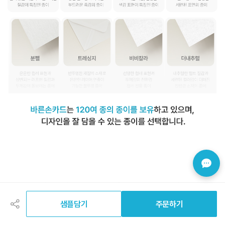
공
유
하
샘플담기
주문하기
기